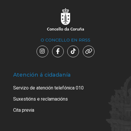
O CONCELLO EN RRSS
Atención á cidadanía
Trá
Servizo de atención telefónica 010
Empa
certi
Suxestións e reclamacións
Como
Cita previa
Tarx