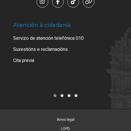
Atención á cidadanía
Trá
Servizo de atención telefónica 010
Empa
certi
Suxestións e reclamacións
Como
Cita previa
Tarx
Aviso legal
LOPD