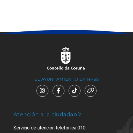
EL AYUNTAMIENTO EN RRSS
Atención a la ciudadanía
Trá
Servicio de atención telefónica 010
Empa