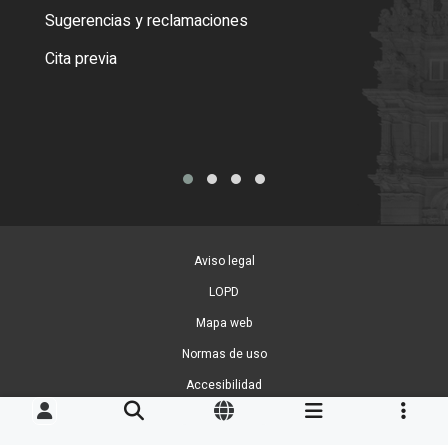
o cer
Sugerencias y reclamaciones
Como
Cita previa
Tarj
Aviso legal
LOPD
Mapa web
Normas de uso
Accesibilidad
Gestion de Cookies