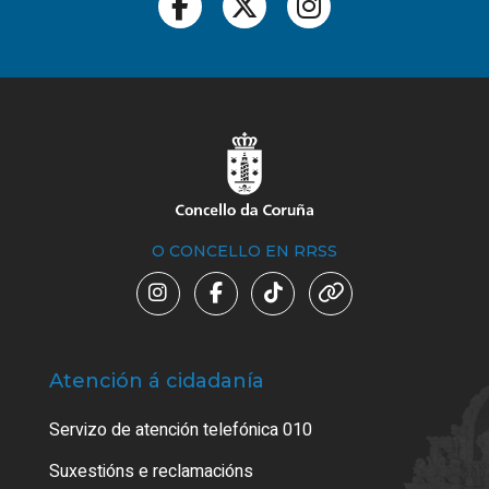
O CONCELLO EN RRSS
Atención á cidadanía
Trá
Servizo de atención telefónica 010
Empa
certi
Suxestións e reclamacións