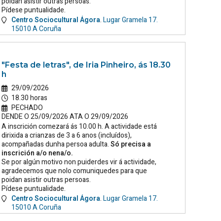
poidan asistir outras persoas.
Pídese puntualidade.
Centro Sociocultural Ágora
.
Lugar Gramela 17.
15010
A Coruña
"Festa de letras", de Iria Pinheiro, ás 18.30
h
29/09/2026
18.30 horas
PECHADO
DENDE O 25/09/2026 ATA O 29/09/2026
A inscrición comezará ás 10.00 h. A actividade está
dirixida a crianzas de 3 a 6 anos (incluídos),
acompañadas dunha persoa adulta.
Só precisa a
inscrición a/o nena/o.
Se por algún motivo non puiderdes vir á actividade,
agradecemos que nolo comuniquedes para que
poidan asistir outras persoas.
Pídese puntualidade.
Centro Sociocultural Ágora
.
Lugar Gramela 17.
15010
A Coruña