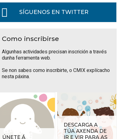
SÍGUENOS EN TWITTER
Como inscribirse
Algunhas actividades precisan inscrición a través
dunha ferramenta web.
Se non sabes como inscribirte, o
CMIX explícacho
nesta páxina
.
DESCARGA A
TÚA AXENDA DE
ÚNETE Á
IR E VIR PARA AS