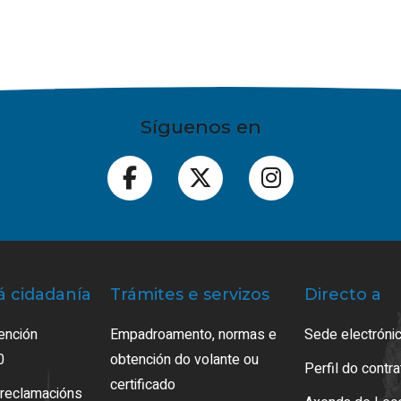
Síguenos en
á cidadanía
Trámites e servizos
Directo a
ención
Empadroamento, normas e
Sede electrónic
0
obtención do volante ou
Perfil do contr
certificado
 reclamacións