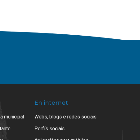
En internet
a municipal
Webs, blogs e redes sociais
atante
Perfís sociais