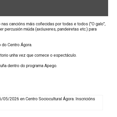
 nas cancións máis coñecidas por todas e todos ("O galo",
raer percusión miúda (axóuxeres, pandeiretas etc.) para
o do Centro Ágora.
itorio unha vez que comece o espectáculo.
oruña dentro do programa Apego.
6/05/2026
en Centro Sociocultural Ágora
.
Inscricións