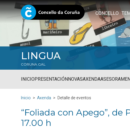
CONCELLO
TE
LINGUA
CORUNA.GAL
INICIO
PRESENTACIÓN
NOVAS
AXENDA
ASESORAME
Inicio
Axenda
Detalle de eventos
“Foliada con Apego”, de P
17.00 h