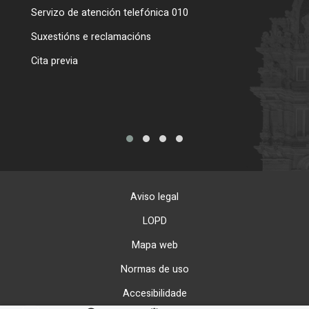
Servizo de atención telefónica 010
Empa
certi
Suxestións e reclamacións
Como
Cita previa
Tarxe
Aviso legal
LOPD
Mapa web
Normas de uso
Accesibilidade