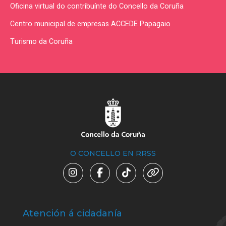
Oficina virtual do contribuínte do Concello da Coruña
Centro municipal de empresas ACCEDE Papagaio
Turismo da Coruña
O CONCELLO EN RRSS
Atención á cidadanía
Trá