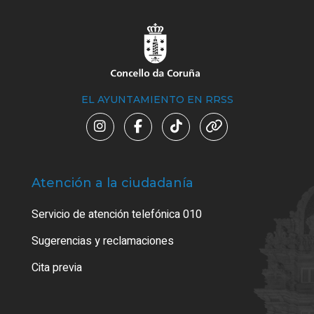
EL AYUNTAMIENTO EN RRSS
Atención a la ciudadanía
Trá
Servicio de atención telefónica 010
Empa
o cer
Sugerencias y reclamaciones
Como
Cita previa
Tarj