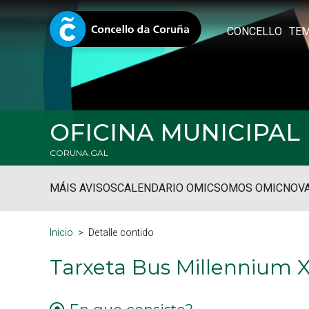
CONCELLO
TE
OFICINA MUNICIPA
CORUNA.GAL
MÁIS AVISOS
CALENDARIO OMIC
SOMOS OMIC
NOVA
Inicio
Detalle contido
Tarxeta Bus Millennium X