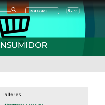
GL
Iniciar sesión
ES
|
CONSUMIDOR
Talleres