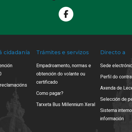
á cidadanía
Trámites e servizos
Directo a
ención
Empadroamento, normas e
Sede electrónic
0
obtención do volante ou
Perfil do contr
certificado
 reclamacións
Axenda de Lec
Como pagar?
Selección de p
Tarxeta Bus Millennium Xeral
Sistema intern
información