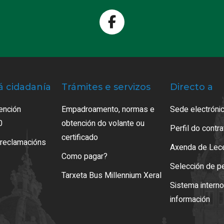
á cidadanía
Trámites e servizos
Directo a
ención
Empadroamento, normas e
Sede electrónic
0
obtención do volante ou
Perfil do contr
certificado
 reclamacións
Axenda de Lec
Como pagar?
Selección de p
Tarxeta Bus Millennium Xeral
Sistema intern
información