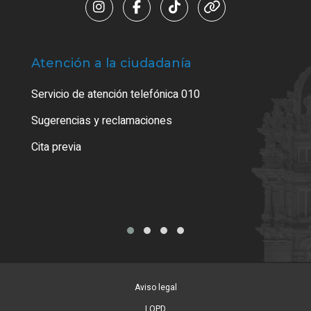
Atención a la ciudadanía
Trá
Servicio de atención telefónica 010
Empa
o cer
Sugerencias y reclamaciones
Como
Cita previa
Tarj
Aviso legal
LOPD