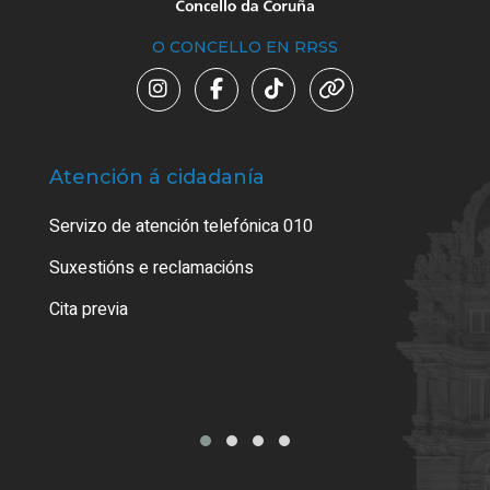
O CONCELLO EN RRSS
Atención á cidadanía
Trá
Servizo de atención telefónica 010
Empa
certi
Suxestións e reclamacións
Como
Cita previa
Tarx