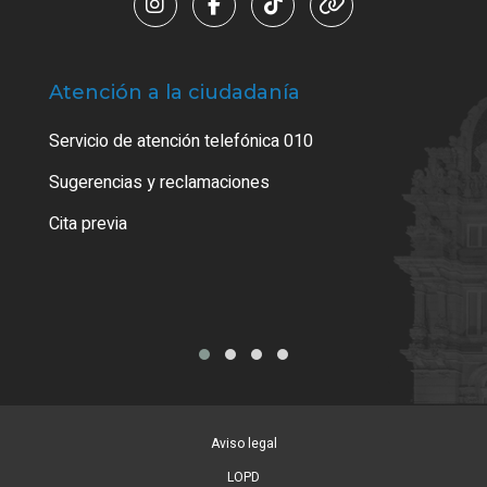
Atención a la ciudadanía
Trá
Servicio de atención telefónica 010
Empa
o cer
Sugerencias y reclamaciones
Como
Cita previa
Tarj
Aviso legal
LOPD