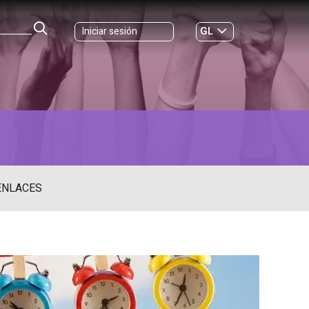
GL
Iniciar sesión
ES
|
ENLACES