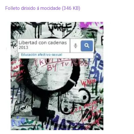
Folleto dirixido á mocidade (346 KB)