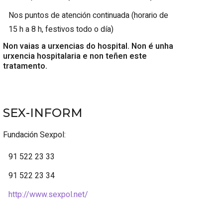
Nos puntos de atención continuada (horario de
15 h a 8 h, festivos todo o día)
Non vaias a urxencias do hospital. Non é unha
urxencia hospitalaria e non teñen este
tratamento.
SEX-INFORM
Fundación Sexpol:
91 522 23 33
91 522 23 34
http://www.sexpol.net/