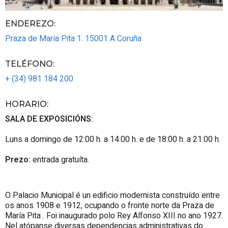
ENDEREZO:
Praza de María Pita 1.
15001
A Coruña
TELÉFONO
:
+ (34) 981 184 200
HORARIO
:
SALA DE EXPOSICIÓNS
:
Luns a domingo de 12:00 h. a 14:00 h. e de 18:00 h. a 21:00 h.
Prezo:
entrada gratuíta.
O Palacio Municipal é un edificio modernista construído entre
os anos 1908 e 1912, ocupando o fronte norte da Praza de
María
Pita
. Foi inaugurado polo
Rey
Alfonso XIII no ano 1927.
Nel atópanse diversas dependencias administrativas do