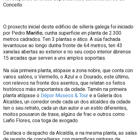
Concello.
O proxecto inicial deste edificio de sillería galega foi iniciado
por Pedro
Mariño
, cunha superficie en planta de 2.300
metros cadrados. Ten 3 plantas e ático. A súa fachada
levantouse ao longo dunha fronte de 64 metros, ten 43
xanelas abertas ao exterior e no seu corpo interior ábrense
15 arcadas que serven a uns amplos soportais.
Na súa primeira planta, atópase a zona nobre, que conta con
varios salóns, o Vermello, o Azul e o Dourado, este último,
con relevos na fronte dos asentos, que relatan os feitos
históricos máis importantes da cidade. Tamén na primeira
planta atópase o
Dépor Museos & Tour
e a Galería dos
Alcaldes, un corredor onde cada un dos alcaldes da cidade
ten o seu retrato, cada un dun autor e un estilo diferentes,
moitos pousaron de traxe, algúns de frac e outros como
Liaño Flores, coa toga de avogado.
Destaca o despacho da Alcaldía, e na mesma planta, as salas
de reunión de concelleiras, con magníficas pinturas de