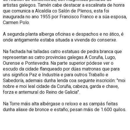
artistas galegos. Tamén cabe destacar a escalinata de honra
que comunica a Alcaldía co Salón de Plenos, esta foi
inaugurada no ano 1955 por Francisco Franco e a súa esposa,
Carmen Polo.
A segunda planta alberga oficinas e despachos e no ático, é
onde antigamente estaba situada a vivenda do conserxe.
Na fachada hai talladas catro estatuas de pedra branca que
representan as catro provincias galegas A Coruña, Lugo,
Ourense e Pontevedra. Na parte superior pódese ver o
escudo da cidade flanqueado por dúas matronas que para
uns significa Paz e Industria e para outros Traballo e
Sabedoría, ademais dunha lenda coa seguinte inscrición: "moi
nobre e moi leal cidade da Coruña, cabeza, garda e chave,
forza e antemural do Reino de Galicia".
Na Torre máis alta albérgase o reloxo e as campás feitas
dunha aliaxe de bronce e estaño; pesan máis de 1.600 quilos.