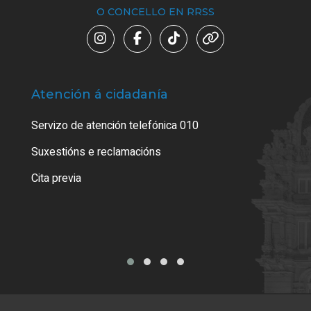
O CONCELLO EN RRSS
Atención á cidadanía
Trá
Servizo de atención telefónica 010
Empa
certi
Suxestións e reclamacións
Como
Cita previa
Tarx