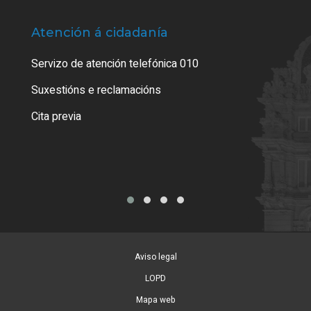
Atención á cidadanía
Trá
Servizo de atención telefónica 010
Empa
certi
Suxestións e reclamacións
Como
Cita previa
Tarx
Aviso legal
LOPD
Mapa web