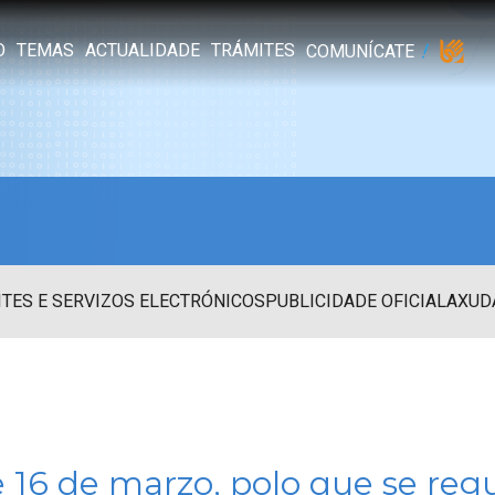
O
TEMAS
ACTUALIDADE
TRÁMITES
COMUNÍCATE
TES E SERVIZOS ELECTRÓNICOS
PUBLICIDADE OFICIAL
AXUD
 16 de marzo, polo que se regu