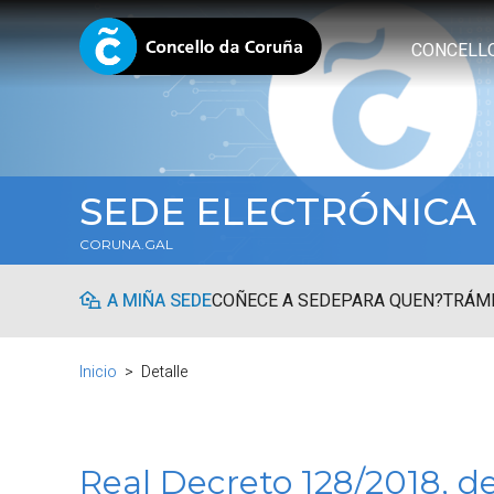
CONCELL
SEDE ELECTRÓNICA
CORUNA.GAL
A MIÑA SEDE
COÑECE A SEDE
PARA QUEN?
TRÁMI
Inicio
Detalle
Real Decreto 128/2018, de