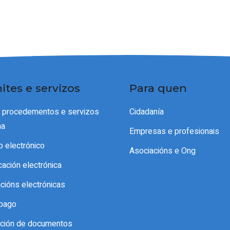
ites e servizos
Para quen
e procedementos e servizos
Cidadanía
ma
Empresas e profesionais
o electrónico
Asociacións e Ong
icación electrónica
acións electrónicas
pago
cación de documentos