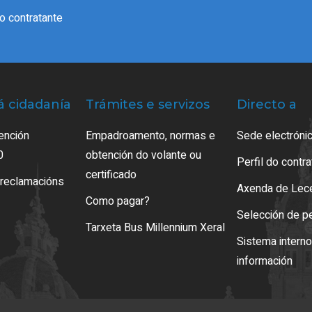
do contratante
á cidadanía
Trámites e servizos
Directo a
ención
Empadroamento, normas e
Sede electrónic
0
obtención do volante ou
Perfil do contr
certificado
 reclamacións
Axenda de Lec
Como pagar?
Selección de p
Tarxeta Bus Millennium Xeral
Sistema intern
información