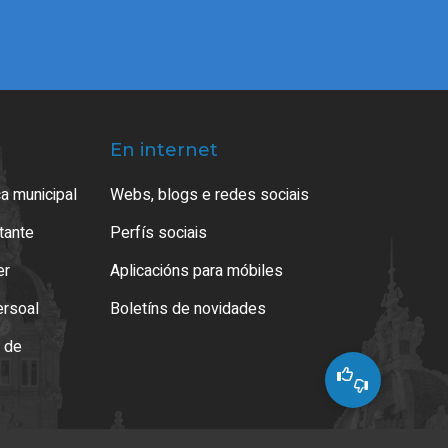
En internet
a municipal
Webs, blogs e redes sociais
atante
Perfís sociais
er
Aplicacións para móbiles
ersoal
Boletíns de novidades
o de