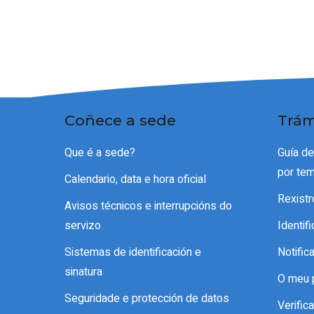
Coñece a sede
Trám
Que é a sede?
Guía d
por te
Calendario, data e hora oficial
Rexistr
Avisos técnicos e interrupcións do
servizo
Identif
Sistemas de identificación e
Notific
sinatura
O meu 
Seguridade e protección de datos
Verifi