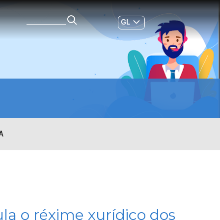
GL
ES
|
A
la o réxime xurídico dos