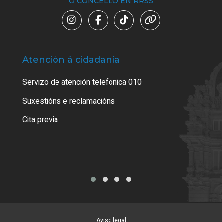
O CONCELLO EN RRSS
Atención á cidadanía
Trá
Servizo de atención telefónica 010
Empa
certi
Suxestións e reclamacións
Como
Cita previa
Tarx
Aviso legal