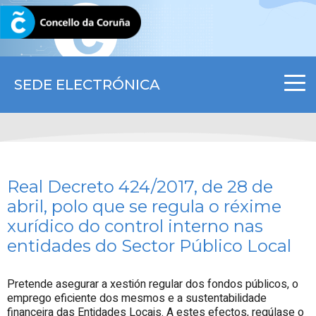
CORUNA.GAL
SEDE ELECTRÓNICA
Real Decreto 424/2017, de 28 de
abril, polo que se regula o réxime
xurídico do control interno nas
entidades do Sector Público Local
Pretende asegurar a xestión regular dos fondos públicos, o
emprego eficiente dos mesmos e a sustentabilidade
financeira das Entidades Locais. A estes efectos, regúlase o