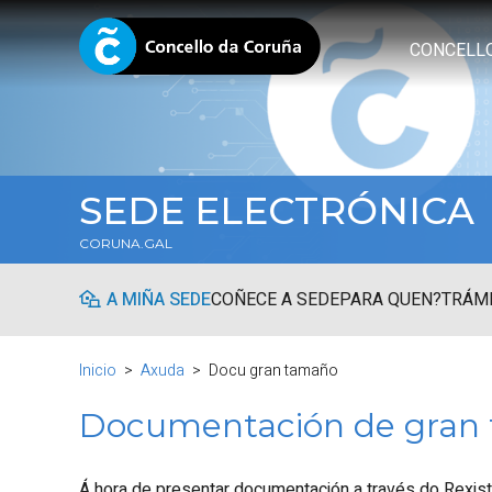
CONCELL
SEDE ELECTRÓNICA
CORUNA.GAL
A MIÑA SEDE
COÑECE A SEDE
PARA QUEN?
TRÁMI
Inicio
Axuda
Docu gran tamaño
Documentación de gran
Á hora de presentar documentación a través do Rexist