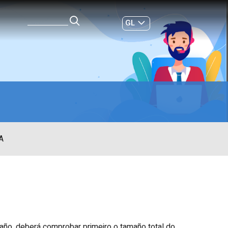
GL
ES
|
A
año, deberá comprobar primeiro o tamaño total do