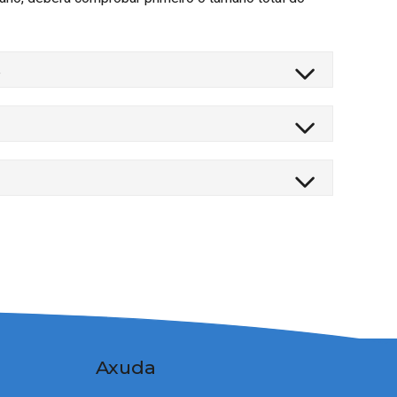
.
Axuda