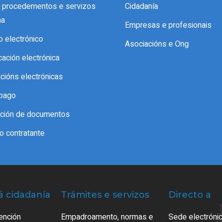
e procedementos e servizos
Cidadanía
ma
Empresas e profesionais
o electrónico
Asociacións e Ong
icación electrónica
acións electrónicas
pago
cación de documentos
do contratante
á cidadanía
Trámites e servizos
Directo a
ención
Empadroamento, normas e
Sede electrónic