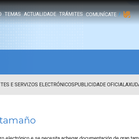
O
TEMAS
ACTUALIDADE
TRÁMITES
COMUNÍCATE
TES E SERVIZOS ELECTRÓNICOS
PUBLICIDADE OFICIAL
AXUD
 tamaño
ro electrónico e se necesita achegar documentación de gran tam