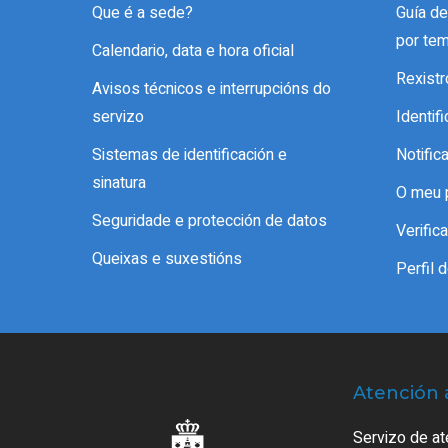
Que é a sede?
Guía d
por te
Calendario, data e hora oficial
Rexistr
Avisos técnicos e interrupcións do
servizo
Identif
Sistemas de identificación e
Notific
sinatura
O meu 
Seguridade e protección de datos
Verifi
Queixas e suxestións
Perfil 
Atención 
Servizo de at