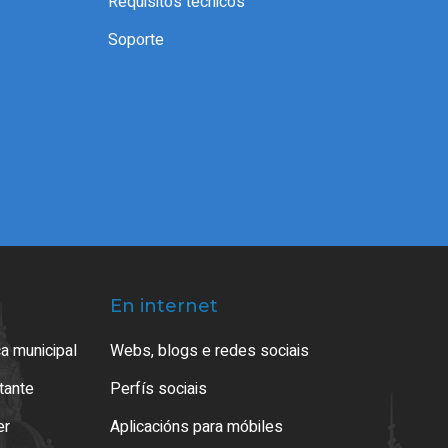
Requisitos técnicos
Soporte
En internet
a municipal
Webs, blogs e redes sociais
atante
Perfís sociais
er
Aplicacións para móbiles