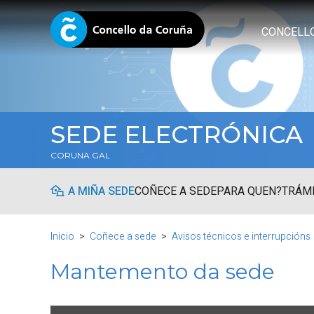
CONCELL
SEDE ELECTRÓNICA
CORUNA.GAL
A MIÑA SEDE
COÑECE A SEDE
PARA QUEN?
TRÁMI
Inicio
Coñece a sede
Avisos técnicos e interrupcións
Mantemento da sede