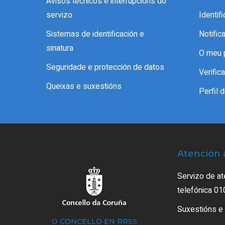
Avisos técnicos e interrupcións do
servizo
Identif
Sistemas de identificación e
Notific
sinatura
O meu 
Seguridade e protección de datos
Verifi
Queixas e suxestións
Perfil 
Atención 
Servizo de at
telefónica 01
Suxestións e
O CONCELLO EN RRSS