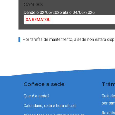
CANDO
:
Dende o 02/06/2026 ata o 04/06/2026
XA REMATOU
Por tarefas de mantemento, a sede non estará dispo
Coñece a sede
Trám
Que é a sede?
Guía d
por te
Calendario, data e hora oficial
Rexistr