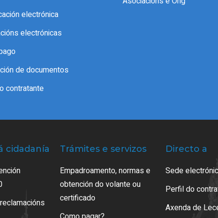
Asociacións e Ong
icación electrónica
acións electrónicas
pago
cación de documentos
do contratante
á cidadanía
Trámites e servizos
Directo a
ención
Empadroamento, normas e
Sede electrónic
0
obtención do volante ou
Perfil do contr
certificado
 reclamacións
Axenda de Lec
Como pagar?