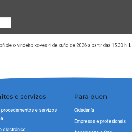
ñible o vindeiro xoves 4 de xuño de 2026 a partir das 15.30 h.
ites e servizos
Para quen
e procedementos e servizos
Cidadanía
ma
Empresas e profesionais
o electrónico