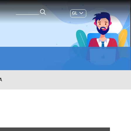
GL
ES
|
A