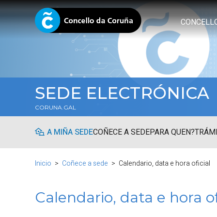
CONCELL
SEDE ELECTRÓNICA
CORUNA.GAL
A MIÑA SEDE
COÑECE A SEDE
PARA QUEN?
TRÁMI
Inicio
Coñece a sede
Calendario, data e hora oficial
Calendario, data e hora of