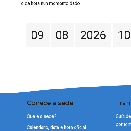
e da hora nun momento dado.
09
08
2026
10
Coñece a sede
Trám
Que é a sede?
Guía d
por te
Calendario, data e hora oficial