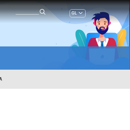
GL
ES
|
A