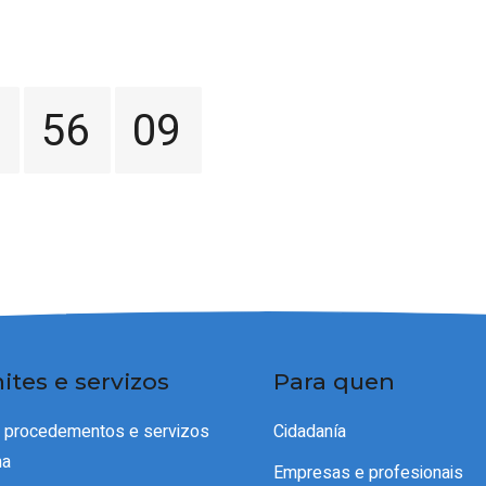
56
09
ites e servizos
Para quen
e procedementos e servizos
Cidadanía
ma
Empresas e profesionais