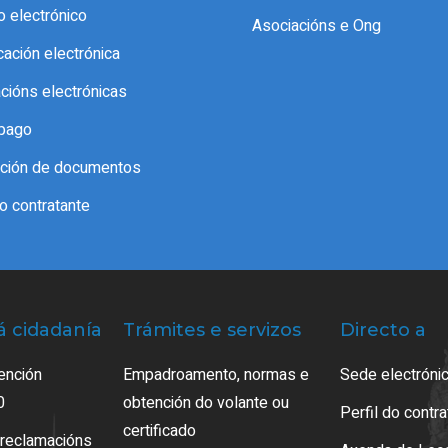
o electrónico
Asociacións e Ong
icación electrónica
acións electrónicas
pago
cación de documentos
do contratante
á cidadanía
Trámites e servizos
Directo a
ención
Empadroamento, normas e
Sede electrónic
0
obtención do volante ou
Perfil do contr
certificado
 reclamacións