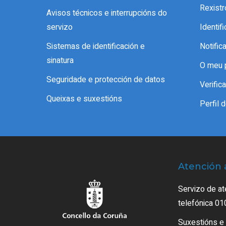
Rexistr
Avisos técnicos e interrupcións do
servizo
Identif
Sistemas de identificación e
Notific
sinatura
O meu 
Seguridade e protección de datos
Verifi
Queixas e suxestións
Perfil 
Atención 
Servizo de at
telefónica 01
Suxestións e