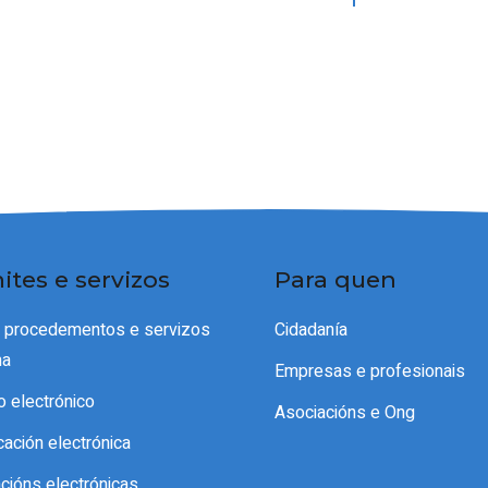
ites e servizos
Para quen
e procedementos e servizos
Cidadanía
ma
Empresas e profesionais
o electrónico
Asociacións e Ong
icación electrónica
acións electrónicas