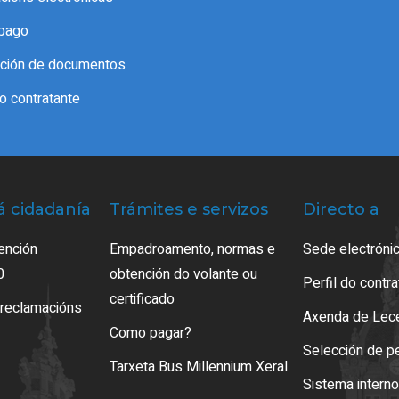
pago
cación de documentos
do contratante
á cidadanía
Trámites e servizos
Directo a
ención
Empadroamento, normas e
Sede electrónic
0
obtención do volante ou
Perfil do contr
certificado
 reclamacións
Axenda de Lec
Como pagar?
Selección de p
Tarxeta Bus Millennium Xeral
Sistema intern