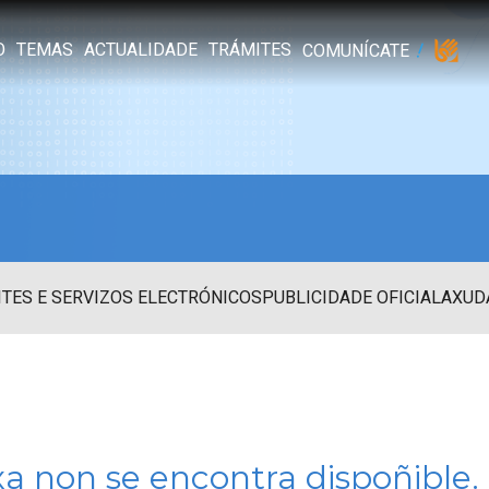
O
TEMAS
ACTUALIDADE
TRÁMITES
COMUNÍCATE
TES E SERVIZOS ELECTRÓNICOS
PUBLICIDADE OFICIAL
AXUD
xa non se encontra dispoñible.