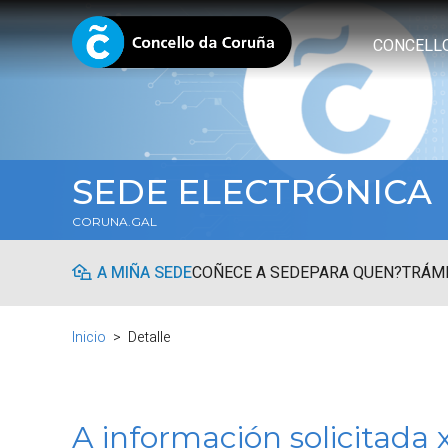
CONCELL
SEDE ELECTRÓNICA
CORUNA.GAL
A MIÑA SEDE
COÑECE A SEDE
PARA QUEN?
TRÁMI
Inicio
Detalle
A información solicitada 