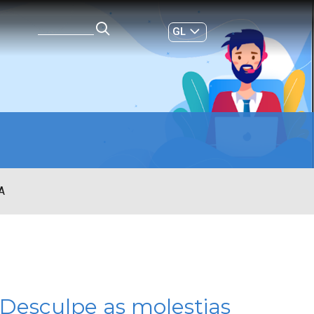
GL
ES
|
A
 Desculpe as molestias