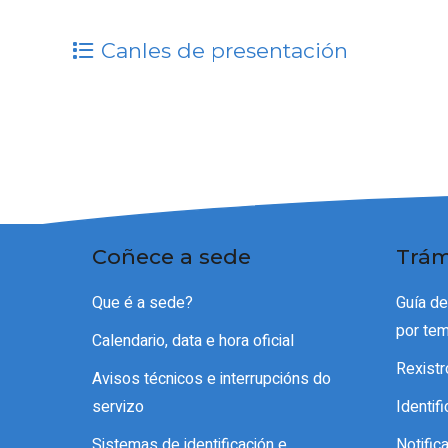
Canles de presentación
Coñece a sede
Trám
Que é a sede?
Guía d
por te
Calendario, data e hora oficial
Rexistr
Avisos técnicos e interrupcións do
servizo
Identif
Sistemas de identificación e
Notific