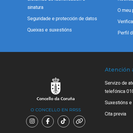
sinatura
O meu 
Seguridade e protección de datos
Verifi
Queixas e suxestións
Perfil 
Atención 
Servizo de at
telefónica 01
Suxestións e
O CONCELLO EN RRSS
Cita previa