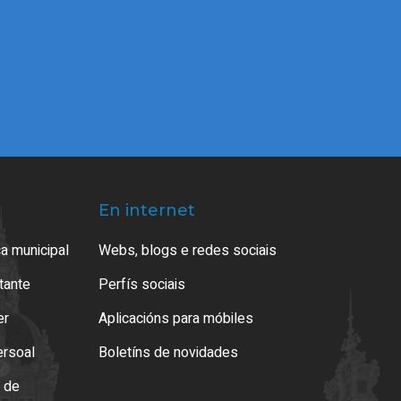
En internet
a municipal
Webs, blogs e redes sociais
atante
Perfís sociais
er
Aplicacións para móbiles
ersoal
Boletíns de novidades
o de