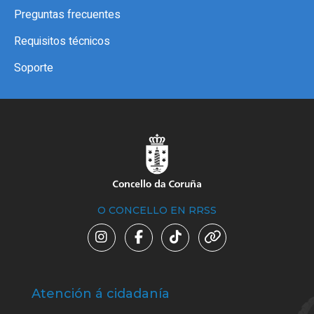
Preguntas frecuentes
Requisitos técnicos
Soporte
O CONCELLO EN RRSS
Atención á cidadanía
Trá