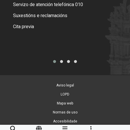
Servizo de atención telefónica 010
Empa
certi
Suxestións e reclamacións
Como
Cita previa
Tarx
Aviso legal
LOPD
Mapa web
Normas de uso
Accesibilidade