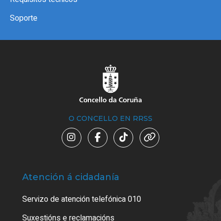
Soporte
O CONCELLO EN RRSS
Atención á cidadanía
Trá
Servizo de atención telefónica 010
Empa
certi
Suxestións e reclamacións