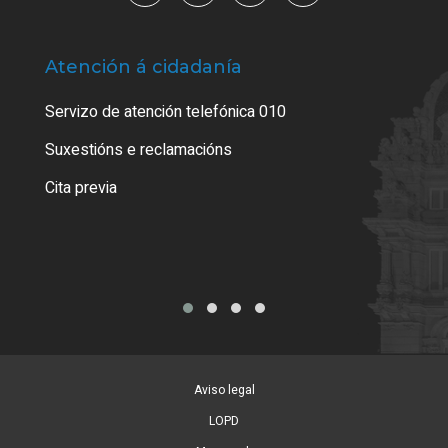
Atención á cidadanía
Trá
Servizo de atención telefónica 010
Empa
certi
Suxestións e reclamacións
Como
Cita previa
Tarx
Aviso legal
LOPD