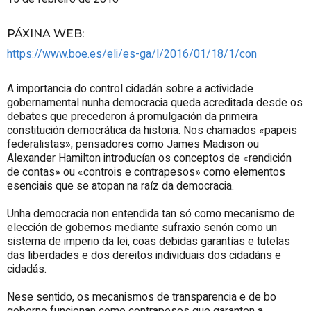
PÁXINA WEB
:
https://www.boe.es/eli/es-ga/l/2016/01/18/1/con
A importancia do control cidadán sobre a actividade
gobernamental nunha democracia queda acreditada desde os
debates que precederon á promulgación da primeira
constitución democrática da historia. Nos chamados «papeis
federalistas», pensadores como James Madison ou
Alexander Hamilton introducían os conceptos de «rendición
de contas» ou «controis e contrapesos» como elementos
esenciais que se atopan na raíz da democracia.
Unha democracia non entendida tan só como mecanismo de
elección de gobernos mediante sufraxio senón como un
sistema de imperio da lei, coas debidas garantías e tutelas
das liberdades e dos dereitos individuais dos cidadáns e
cidadás.
Nese sentido, os mecanismos de transparencia e de bo
goberno funcionan como contrapesos que garanten a