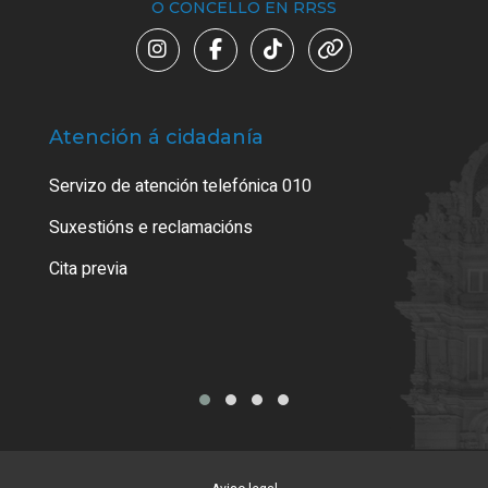
O CONCELLO EN RRSS
Atención á cidadanía
Trá
Servizo de atención telefónica 010
Empa
certi
Suxestións e reclamacións
Como
Cita previa
Tarx