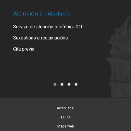
Atención á cidadanía
Trá
Servizo de atención telefónica 010
Empa
certi
Suxestións e reclamacións
Como
Cita previa
Tarx
Aviso legal
LOPD
Mapa web