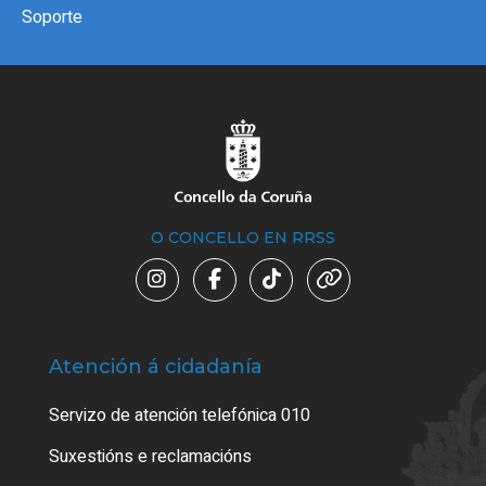
Soporte
O CONCELLO EN RRSS
Atención á cidadanía
Trá
Servizo de atención telefónica 010
Empa
certi
Suxestións e reclamacións