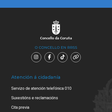
O CONCELLO EN RRSS
Atención á cidadanía
Trá
Servizo de atención telefónica 010
Empa
certi
Suxestións e reclamacións
Como
Cita previa