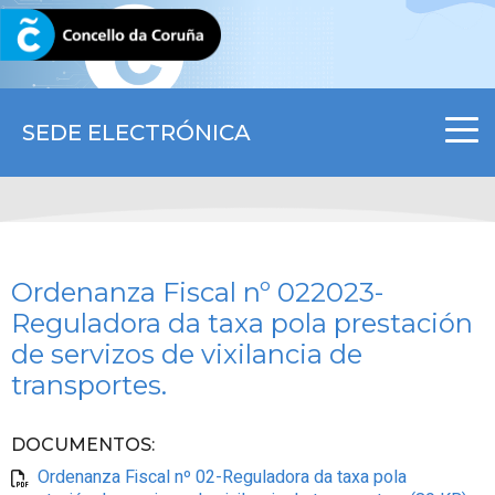
CORUNA.GAL
SEDE ELECTRÓNICA
Ordenanza Fiscal nº 022023-
Reguladora da taxa pola prestación
de servizos de vixilancia de
transportes.
DOCUMENTOS
:
Ordenanza Fiscal nº 02-Reguladora da taxa pola