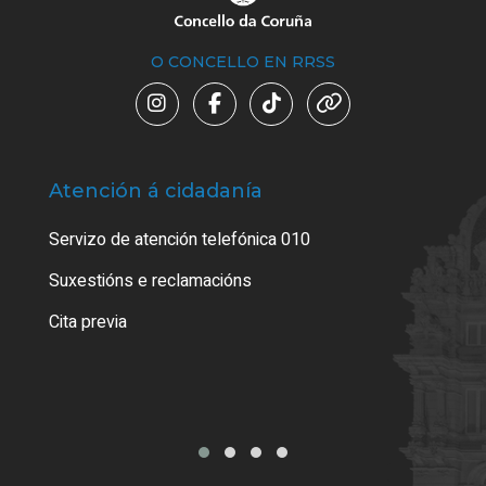
O CONCELLO EN RRSS
Atención á cidadanía
Trá
Servizo de atención telefónica 010
Empa
certi
Suxestións e reclamacións
Como
Cita previa
Tarx