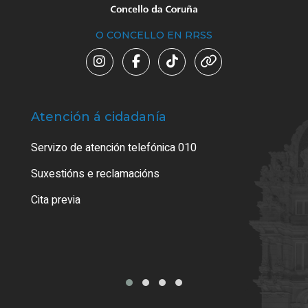
O CONCELLO EN RRSS
Atención á cidadanía
Trá
Servizo de atención telefónica 010
Empa
certi
Suxestións e reclamacións
Como
Cita previa
Tarx