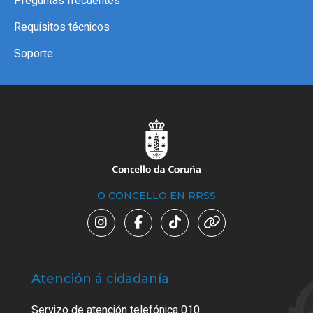
Preguntas frecuentes
Requisitos técnicos
Soporte
O CONCELLO EN RRSS
Atención á cidadanía
Trá
Servizo de atención telefónica 010
Empa