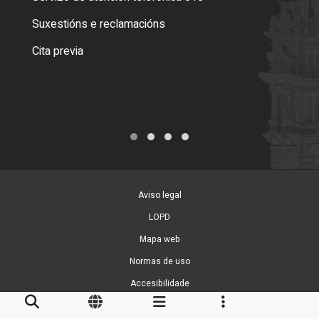
certi
Suxestións e reclamacións
Como
Cita previa
Tarx
Aviso legal
LOPD
Mapa web
Normas de uso
Accesibilidade
Xestión de cookies