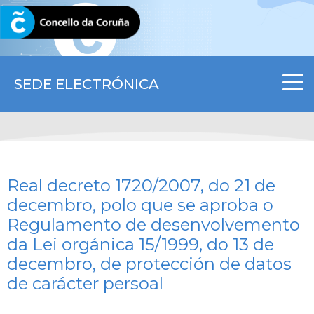
CORUNA.GAL
SEDE ELECTRÓNICA
Real decreto 1720/2007, do 21 de
decembro, polo que se aproba o
Regulamento de desenvolvemento
da Lei orgánica 15/1999, do 13 de
decembro, de protección de datos
de carácter persoal