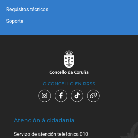
Requisitos técnicos
Soporte
O CONCELLO EN RRSS
Atención á cidadanía
Trá
Servizo de atención telefónica 010
Empa