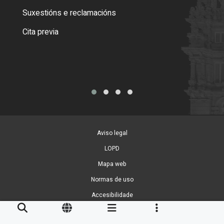
certi
Suxestións e reclamacións
Como
Cita previa
Tarx
Aviso legal
LOPD
Mapa web
Normas de uso
Accesibilidade
Xestión de cookies