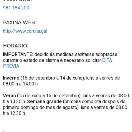
981 184 200
PÁXINA WEB
:
http://www.coruna.gal
HORARIO
:
IMPORTANTE:
debido ás medidas sanitarias adoptadas
durante o estado de alarma é necesario solicitar
CITA
PREVIA
Inverno
(16 de setembro a 14 de xuño): luns a venres de
08.00 h a 14.00 h
Verán
(15 de xuño a 15 de setembro): luns a venres de 08.00
h a 13.30 h.
Semana grande
(primeira completa despois do
primeiro domingo do mes de agosto): luns a venres de 08.00
h a 12.30 h.