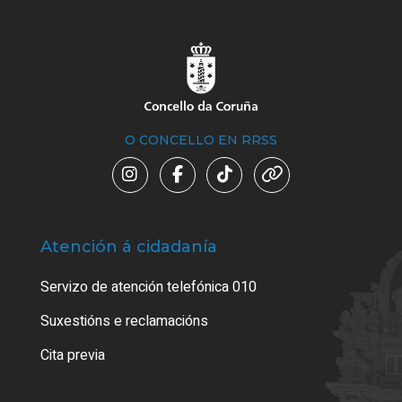
O CONCELLO EN RRSS
Atención á cidadanía
Trá
Servizo de atención telefónica 010
Empa
certi
Suxestións e reclamacións
Como
Cita previa
Tarx