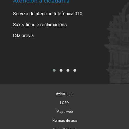
Atención á cidadanía
Trá
Servizo de atención telefónica 010
Empa
certi
Suxestións e reclamacións
Como
Cita previa
Tarx
Aviso legal
LOPD
Mapa web
Normas de uso