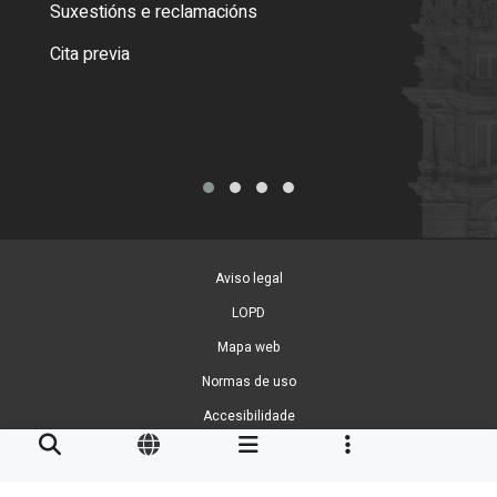
certi
Suxestións e reclamacións
Como
Cita previa
Tarx
Aviso legal
LOPD
Mapa web
Normas de uso
Accesibilidade
Xestión de cookies