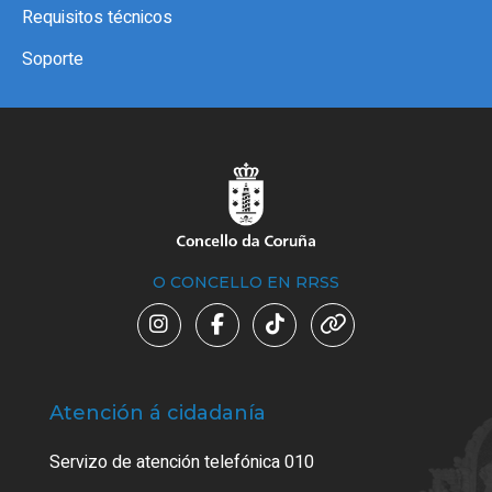
Requisitos técnicos
Soporte
O CONCELLO EN RRSS
Atención á cidadanía
Trá
Servizo de atención telefónica 010
Empa