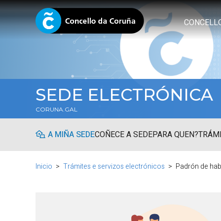
CONCELL
SEDE ELECTRÓNICA
CORUNA.GAL
A MIÑA SEDE
COÑECE A SEDE
PARA QUEN?
TRÁMI
Inicio
Trámites e servizos electrónicos
Padrón de hab