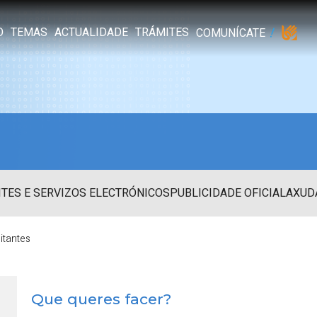
O
TEMAS
ACTUALIDADE
TRÁMITES
COMUNÍCATE
TES E SERVIZOS ELECTRÓNICOS
PUBLICIDADE OFICIAL
AXUD
itantes
Que queres facer?