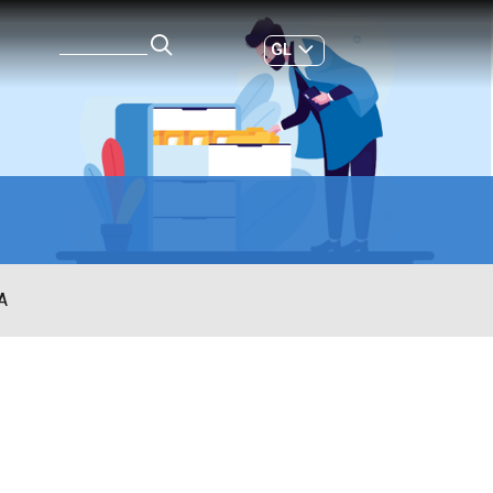
GL
ES
|
A