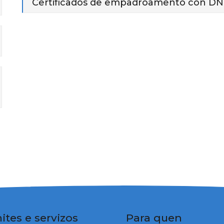
Certificados de empadroamento con DNI e
ites e servizos
Para quen