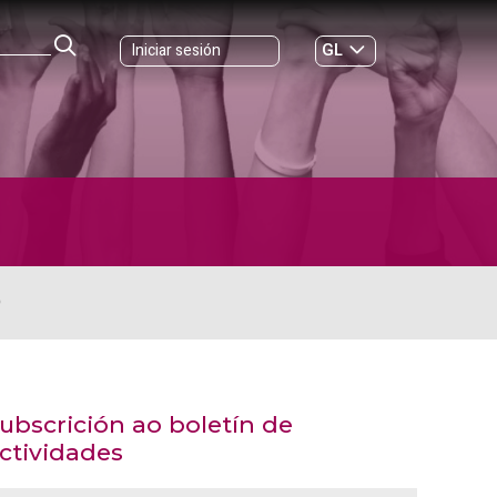
GL
Iniciar sesión
ES
|
O
ubscrición ao boletín de
ctividades