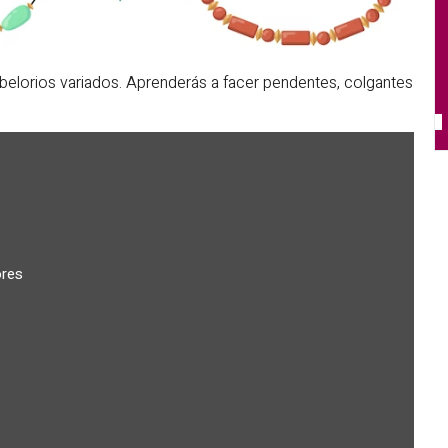
abelorios variados. Aprenderás a facer pendentes, colgantes
ores