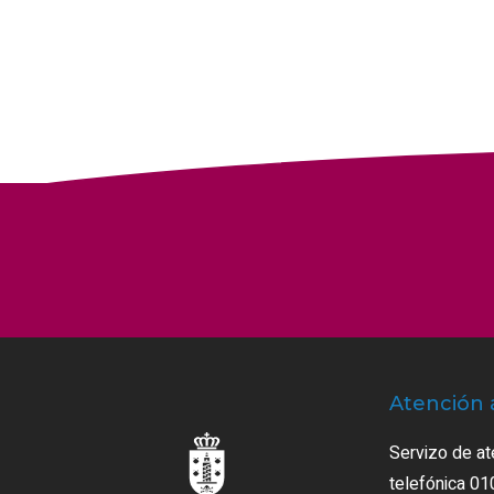
Atención 
Servizo de at
telefónica 01