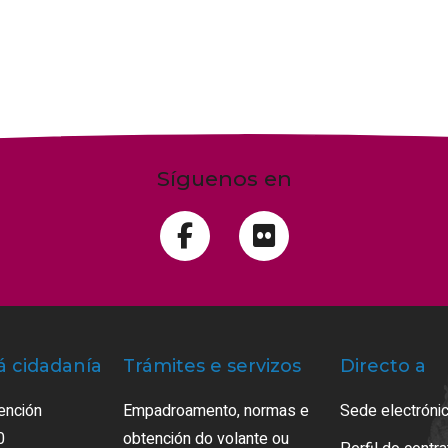
Síguenos en
á cidadanía
Trámites e servizos
Directo a
ención
Empadroamento, normas e
Sede electrónic
0
obtención do volante ou