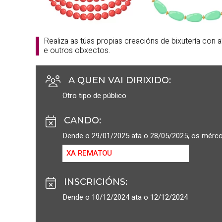
Realiza as túas propias creacións de bixutería con 
e outros obxectos.
A QUEN VAI DIRIXIDO
:
Otro tipo de público
CANDO
:
Dende o 29/01/2025 ata o 28/05/2025, os mérc
XA REMATOU
INSCRICIÓNS
:
Dende o 10/12/2024 ata o 12/12/2024