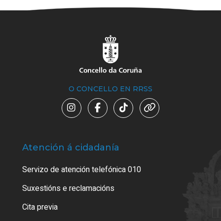
O CONCELLO EN RRSS
Atención á cidadanía
Trá
Servizo de atención telefónica 010
Empa
certi
Suxestións e reclamacións
Como
Cita previa