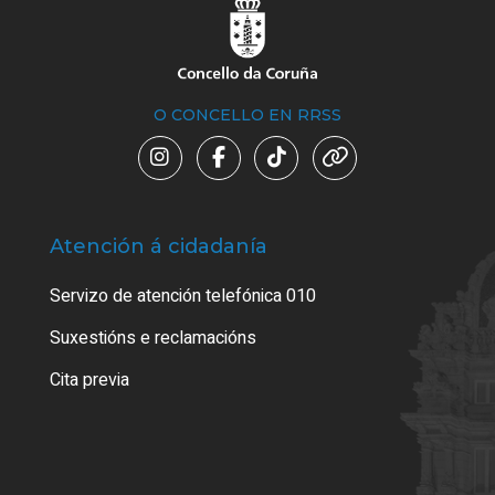
O CONCELLO EN RRSS
Atención á cidadanía
Trá
Servizo de atención telefónica 010
Empa
certi
Suxestións e reclamacións
Como
Cita previa
Tarx