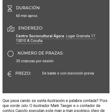
DURACIÓN
:
60 min aprox.
ENDEREZO:
Centro Sociocultural Ágora
.
Lugar Gramela 17.
15010
A Coruña
NÚMERO DE PRAZAS
:
35 crianzas por sesión
De balde e con inscrición previa
PREZO
:
Que pasa cando se xunta ilustración e palabra contada? Pois
que xorde
isto.
O ilustrador Mark Taeger e o contador de
contos Caxoto executan este man a man escénico cheo de