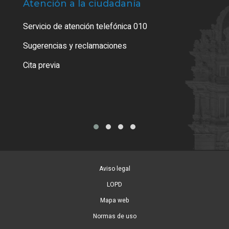
Atención a la ciudadanía
Trá
Servicio de atención telefónica 010
Empa
o cer
Sugerencias y reclamaciones
Como
Cita previa
Tarj
Aviso legal
LOPD
Mapa web
Normas de uso