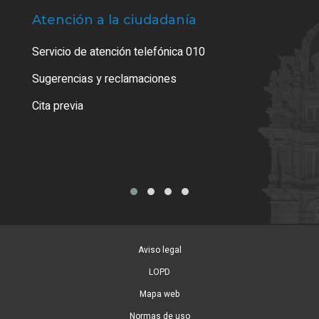
Atención a la ciudadanía
Trá
Servicio de atención telefónica 010
Empa
o cer
Sugerencias y reclamaciones
Como
Cita previa
Tarj
Aviso legal
LOPD
Mapa web
Normas de uso