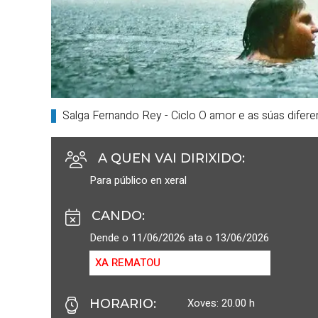
Salga Fernando
Rey
- Ciclo O amor e as súas difer
A QUEN VAI DIRIXIDO
:
Para público en xeral
CANDO
:
Dende o 11/06/2026 ata o 13/06/2026
XA REMATOU
Xoves: 20.00 h
HORARIO
: