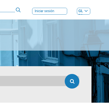
GL
Iniciar sesión
ES
|