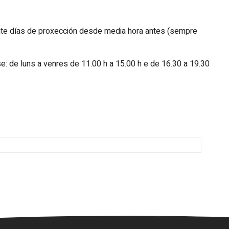
te días de proxección desde media hora antes (sempre
: de luns a venres de 11.00 h a 15.00 h e de 16.30 a 19.30