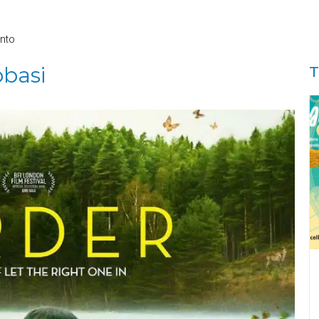
nto
bbasi
T