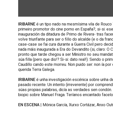
IRIBARNE
é un tipo nado na mesmísima vila de Rouco Va
primeiro promotor do cine porno en España?, si-si: ese
inauguración da ditadura de Primo de Rivera- tras fac
volve triunfante para ser o fillo do alcalde (e o da fr
case-case se fai cura durante a Guerra Civil pero decid
nada máis inaugurada a Era do Devandito (si, claro: O 
pronto que tarde chegou a ser Ministro no seu mandato
súa filla (pero que dis!? Si-si: dato real!). Sendo o pr
Caudillo cando este morreu. Non puido ser: non ía por
querida Terra Galega.
IRIBARNE
é unha investigación escénica sobre unha d
pasado recente. Un intento (irreverente) por compren
súas propias palabras, dicía as verdades sen condón. 
biopic sobre Manuel Fraga. Teríanos encantado facelo..
EN ESCENA
| Mónica García, Xurxo Cortázar, Anxo Out