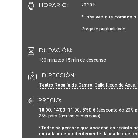
20.30 h
HORARIO
:
*Unha vez que comece o 
Prégase puntualidade.
DURACIÓN
:
180 minutos 15 min de descanso
DIRECCIÓN:
Teatro Rosalía de Castro
.
Calle Riego de Agua, 
PRECIO
:
18'00, 14'00, 11'00, 8'50 €
(desconto do 20% pa
25% para familias numerosas)
*Todas as persoas que accedan ao recinto no
entrada independentemente da idade que teñ