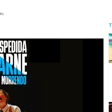
nto
T