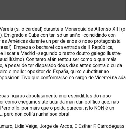
rela (si: o cardeal) durante a Monarquía de Alfonso XIII (o
). Emigrado a Cuba con tan só un aniño -coincidindo con
er as Américas durante un par de anos o noso protagonista
ancesa!). Empeza o bacharel coa entrada da II República,
e liscar a Madrid -seguindo o rastro doutro galego ilustre-
Caudillísimo). Con tanto afán tentou ser como o que máis
, a pesar de ter disparado dous días antes contra o cu da
imeiro e mellor opositor de España, quixo substituír ao
 oposición. Tivo que conformarse co cargo de Vicerrei na súa
esas figuras absolutamente imprescindibles do noso
der como chegamos até aquí da man dun político que, nas
Pero ollo: por máis que o poida parecer, isto NON é un
. pero non collía nunha soa obra!
umuro, Lidia Veiga, Jorge de Arcos, E Esther F. Carrodeguas