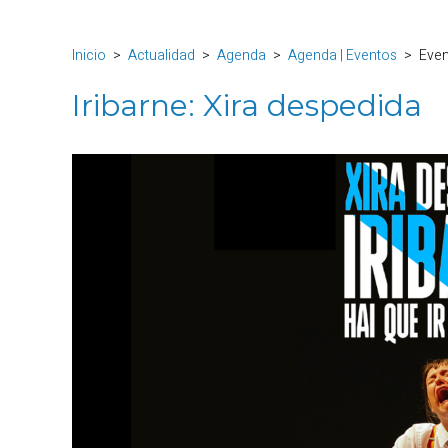
Inicio
Actualidad
Agenda
Agenda | Eventos
Eve
Iribarne: Xira despedida