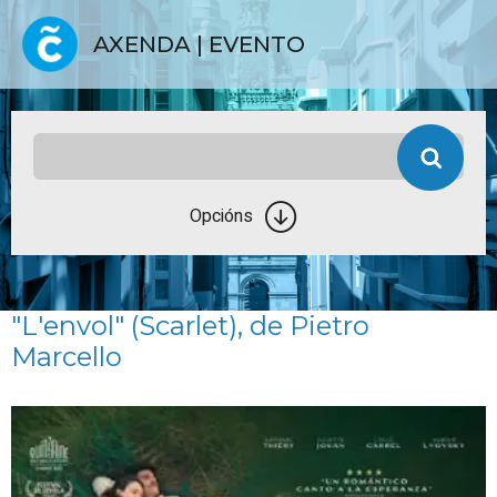
AXENDA | EVENTO
Opcións
"L'envol" (Scarlet), de Pietro
Marcello