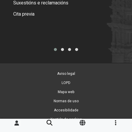
certi
Suxestións e reclamacións
Como
Cita previa
Tarx
Aviso legal
LOPD
Mapa web
Normas de uso
Accesibilidade
Xestión de cookies