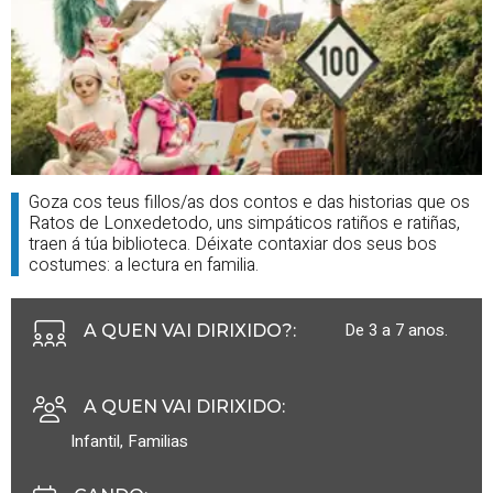
Goza cos teus fillos/as dos contos e das historias que os
Ratos de Lonxedetodo, uns simpáticos ratiños e ratiñas,
traen á túa biblioteca. Déixate contaxiar dos seus bos
costumes: a lectura en familia.
De 3 a 7 anos.
A QUEN VAI DIRIXIDO?
:
A QUEN VAI DIRIXIDO
:
Infantil
,
Familias