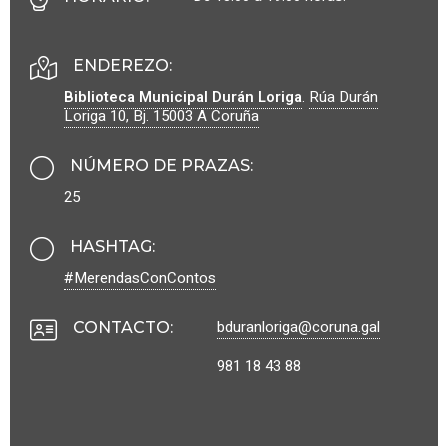
ENDEREZO:
Biblioteca Municipal Durán Loriga
.
Rúa Durán
Loriga 10, Bj.
15003
A Coruña
NÚMERO DE PRAZAS
:
25
HASHTAG
:
#MerendasConContos
bduranloriga@coruna.gal
CONTACTO
:
981 18 43 88