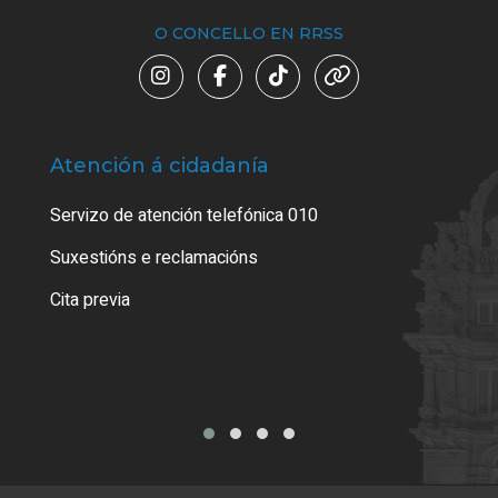
O CONCELLO EN RRSS
Atención á cidadanía
Trá
Servizo de atención telefónica 010
Empa
certi
Suxestións e reclamacións
Como
Cita previa
Tarx