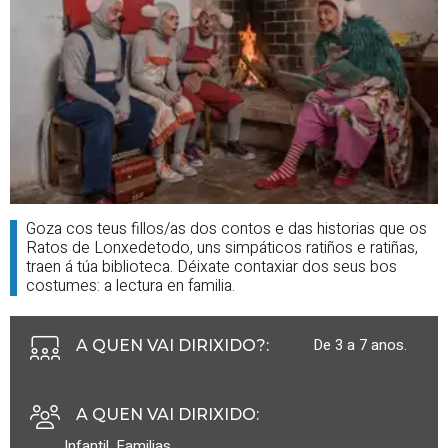
Goza cos teus fillos/as dos contos e das historias que os
Ratos de Lonxedetodo, uns simpáticos ratiños e ratiñas,
traen á túa biblioteca. Déixate contaxiar dos seus bos
costumes: a lectura en familia.
De 3 a 7 anos.
A QUEN VAI DIRIXIDO?
:
A QUEN VAI DIRIXIDO
:
Infantil
,
Familias