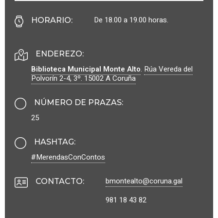
De 18.00 a 19.00 horas.
HORARIO
:
ENDEREZO:
Biblioteca Municipal Monte Alto
.
Rúa Vereda del
Polvorín 2-4, 3º.
15002
A Coruña
NÚMERO DE PRAZAS
:
25
HASHTAG
:
#MerendasConContos
bmontealto@coruna.gal
CONTACTO
:
981 18 43 82