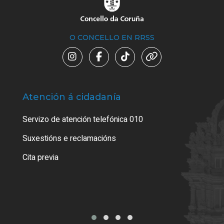
O CONCELLO EN RRSS
Atención á cidadanía
Trá
Servizo de atención telefónica 010
Empa
certi
Suxestións e reclamacións
Como
Cita previa
Tarx