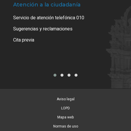
Atención a la ciudadanía
Trá
Servicio de atención telefónica 010
Empa
o cer
Sugerencias y reclamaciones
Como
Cita previa
Tarj
Aviso legal
LOPD
Mapa web
Normas de uso