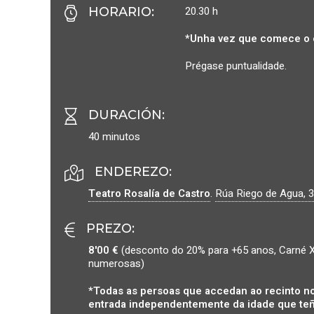
20.30 h
HORARIO
:
*Unha vez que comece o 
Prégase puntualidade.
DURACIÓN
:
40 minutos
ENDEREZO:
Teatro Rosalía de Castro
.
Rúa Riego de Agua, 3
PREZO
:
8'00 €
(desconto do 20% para +65 anos, Carné X
numerosas)
*Todas as persoas que accedan ao recinto no
entrada independentemente da idade que teñ