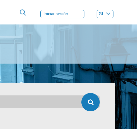
GL
Iniciar sesión
ES
|