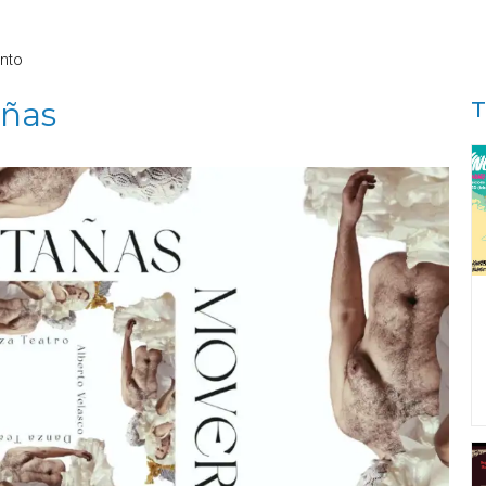
nto
añas
T