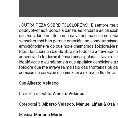
¿OUTRA PEZA SOBRE FOLCLORE?¡Si! E sempre me par
dedevolver aos pobos a danza, as lendase as cancións
danecesidade do rito como salvamentoa unha sociedad
sensaber moi ben porqué emociónase condeterminados 
emociónprimeira do que hoxe chamamos folclore.Nesta
Ides descubrir un bando libre de todo iso a travésdo
aesencia da tradición ibérica foimanipulada a favor ou
ideolóxicas e eu négome a que apolítica condicione a m
folclore que me atravesa máisaló das fronteiras ou da
xeración en xeración dunhamaneira natural e fluída. U
Con
Alberto Velasco
Creación e textos:
Alberto Velasco
Coreografía:
Alberto Velasco, Manuel Liñan & Osa 
Música:
Mariano Marín