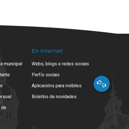
En internet
a municipal
Webs, blogs e redes sociais
atante
Perfís sociais
er
Aplicacións para móbiles
ersoal
Boletíns de novidades
o de