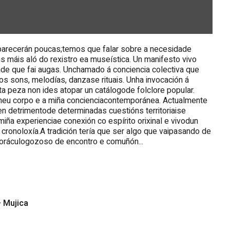
ecerán poucas;temos que falar sobre a necesidade
 máis aló do rexistro ea museística. Un manifesto vivo
e que fai augas. Unchamado á conciencia colectiva que
sons, melodías, danzase rituais. Unha invocación á
 peza non ides atopar un catálogode folclore popular.
 meu corpo e a miña concienciacontemporánea. Actualmente
 en detrimentode determinadas cuestións territoriaise
iña experienciae conexión co espírito orixinal e vivodun
 cronoloxía.A tradición tería que ser algo que vaipasando de
n oráculogozoso de encontro e comuñón...
+ Mujica