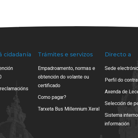
á cidadanía
Trámites e servizos
Directo a
ención
Empadroamento, normas e
Sede electrónic
0
obtención do volante ou
Perfil do contr
certificado
 reclamacións
Axenda de Lec
Como pagar?
Selección de p
Tarxeta Bus Millennium Xeral
Sistema intern
información