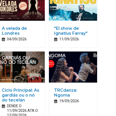
A velada de
"El show de
Londres
Ignatius Farray"
04/09/2026
11/09/2026
Ciclo Principal: As
TRCdanza:
gardiás ou o nó
Ngoma
do tecelán
19/09/2026
DENDE O
11/09/2026 ATA O
12/09/2026