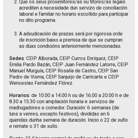
Que os seus proxenitores/as ou titores/as legais
acrediten a necesidade dun servizo de conciliación
laboral e familiar no horario escollido para participar
no dito programa.
A adxudicación de prazas será por rigorosa orde
de inscrición baixo a premisa de que se cumpran
as dúas condicións anteriormente mencionadas.
Sedes
: CEIP Alborada, CEIP Curros Enríquez, CEIP
Emilia Pardo Bazán, CEIP Juan Fernández Latorre, CEIP
Manuel Murguía, CEIP Rosalía de Castro, CEIP San
Pedro de Visma, CEIP Sanjurjo de Carricarte e CEIP
Wenceslao Fernández Flórez.
Horarios
: de 10.00 a 14.00 h ou de 16.00 a 20.00 h e de
8.30 a 15.30 con ampliación horaria e servizos de
madrugadores e comedor. Duración: 6 semanas (de
luns a venres, excepto festivos), divididas en 6
quendas dunha semana de duración. Inicio o 22 de xuño
e remate o 31 de xullo.