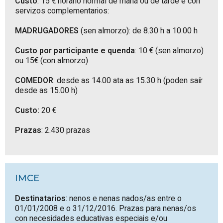
Custo
: 15 € horario normal de mañá ou de tarde e con
servizos complementarios:
MADRUGADORES
(sen almorzo): de 8.30 h a 10.00 h
Custo por participante e quenda
: 10 € (sen almorzo)
ou 15€ (con almorzo)
COMEDOR
: desde as 14.00 ata as 15.30 h (poden saír
desde as 15.00 h)
Custo:
20 €
Prazas
: 2.430 prazas
IMCE
Destinatarios
: nenos e nenas nados/as entre o
01/01/2008 e o 31/12/2016. Prazas para nenas/os
con necesidades educativas especiais e/ou