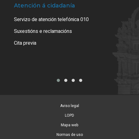
Atención á cidadanía
Trá
Servizo de atención telefónica 010
Empa
certi
Suxestións e reclamacións
Como
Cita previa
Tarx
Aviso legal
LOPD
Mapa web
Normas de uso