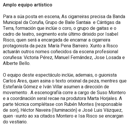
Amplo equipo artístico
Para a súa posta en escena, As cigarreiras precisa da Banda
Municipal da Coruña, Grupo de Baile Santaia e Cántigas da
Terra, formación que inclúe o coro, o grupo de gaitas e o
cadro de teatro, segmento este último dirixido por Isabel
Risco, quen será a encargada de encarnar a cigarreira
protagonista da peza: María Pena Barreiro. Xunto a Risco
actuarán outros nomes coñecidos da escena profesional
coruñesa: Victoria Pérez, Manuel Fernández, Jose Losada e
Alberte Bello.
O equipo deste espectáculo inclúe, ademais, o guionista
Carlos Ares, quen asina o texto orixinal da peza, mentres que
Estefanía Gómez e Iván Villar asumen a dirección de
movemento . A escenografía corre a cargo de Suso Montero
e a coordinación xeral recae na produtora Marta Horjales. A
parte técnica complétase con Rubén Montes (responsable
de son), Héctor Naveira (Iluminación) e José Luis Vázquez,
quen -xunto ao xa citados Montero e Isa Risco se encargan
do vestiario.