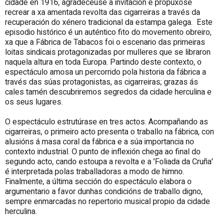
cidade en 1916, agradeceuse a invitación e propúxose
recrear a xa amentada revolta das cigarreiras a través da
recuperación do xénero tradicional da estampa galega. Este
episodio histórico é un auténtico fito do movemento obreiro,
xa que a Fábrica de Tabacos foi o escenario das primeiras
loitas sindicais protagonizadas por mulleres que se libraron
naquela altura en toda Europa. Partindo deste contexto, o
espectáculo amosa un percorrido pola historia da fábrica a
través das súas protagonistas, as cigarreiras; grazas ás
cales tamén descubriremos segredos da cidade herculina e
os seus lugares.
O espectáculo estrutúrase en tres actos. Acompañando as
cigarreiras, o primeiro acto presenta o traballo na fábrica, con
alusións á masa coral da fábrica e a súa importancia no
contexto industrial. O punto de inflexión chega ao final do
segundo acto, cando estoupa a revolta e a 'Foliada da Cruña'
é interpretada polas traballadoras a modo de himno.
Finalmente, a última sección do espectáculo elabora o
argumentario a favor dunhas condicións de traballo digno,
sempre enmarcadas no repertorio musical propio da cidade
herculina.