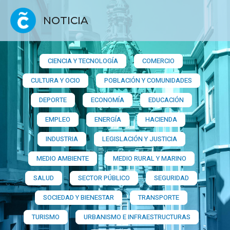
NOTICIA
CIENCIA Y TECNOLOGÍA
COMERCIO
CULTURA Y OCIO
POBLACIÓN Y COMUNIDADES
DEPORTE
ECONOMÍA
EDUCACIÓN
EMPLEO
ENERGÍA
HACIENDA
INDUSTRIA
LEGISLACIÓN Y JUSTICIA
MEDIO AMBIENTE
MEDIO RURAL Y MARINO
SALUD
SECTOR PÚBLICO
SEGURIDAD
SOCIEDAD Y BIENESTAR
TRANSPORTE
TURISMO
URBANISMO E INFRAESTRUCTURAS