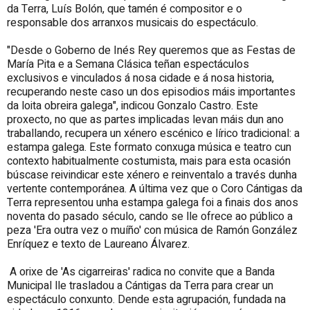
da Terra, Luís Bolón, que tamén é compositor e o
responsable dos arranxos musicais do espectáculo.
"Desde o Goberno de Inés Rey queremos que as Festas de
María Pita e a Semana Clásica teñan espectáculos
exclusivos e vinculados á nosa cidade e á nosa historia,
recuperando neste caso un dos episodios máis importantes
da loita obreira galega", indicou Gonzalo Castro. Este
proxecto, no que as partes implicadas levan máis dun ano
traballando, recupera un xénero escénico e lírico tradicional: a
estampa galega. Este formato conxuga música e teatro cun
contexto habitualmente costumista, mais para esta ocasión
búscase reivindicar este xénero e reinventalo a través dunha
vertente contemporánea. A última vez que o Coro Cántigas da
Terra representou unha estampa galega foi a finais dos anos
noventa do pasado século, cando se lle ofrece ao público a
peza 'Era outra vez o muíño' con música de Ramón González
Enríquez e texto de Laureano Álvarez.
A orixe de 'As cigarreiras' radica no convite que a Banda
Municipal lle trasladou a Cántigas da Terra para crear un
espectáculo conxunto. Dende esta agrupación, fundada na