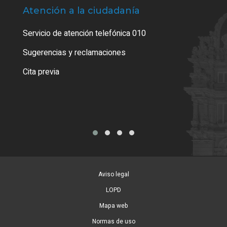
Atención a la ciudadanía
Trá
Servicio de atención telefónica 010
Empa
o cer
Sugerencias y reclamaciones
Como
Cita previa
Tarj
Aviso legal
LOPD
Mapa web
Normas de uso