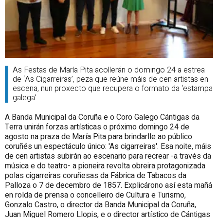
As Festas de María Pita acollerán o domingo 24 a estrea
de ‘As Cigarreiras’, peza que reúne máis de cen artistas en
escena, nun proxecto que recupera o formato da ‘estampa
galega’
A Banda Municipal da Coruña e o Coro Galego Cántigas da
Terra unirán forzas artísticas o próximo domingo 24 de
agosto na praza de María Pita para brindarlle ao público
coruñés un espectáculo único: 'As cigarreiras'. Esa noite, máis
de cen artistas subirán ao escenario para recrear -a través da
música e do teatro- a pioneira revolta obreira protagonizada
polas cigarreiras coruñesas da Fábrica de Tabacos da
Palloza o 7 de decembro de 1857. Explicárono así esta mañá
en rolda de prensa o concelleiro de Cultura e Turismo,
Gonzalo Castro, o director da Banda Municipal da Coruña,
Juan Miguel Romero Llopis, e o director artístico de Cántigas